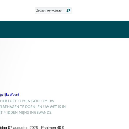
gelijks Woord
 HEB LUST, O MIJN GOD! OM UW
LBEHAGEN TE DOEN; EN UW WET IS IN
T MIDDEN MIJNS INGEWANDS.
ijdag 07 augustus 2026 - Psalmen 40:9