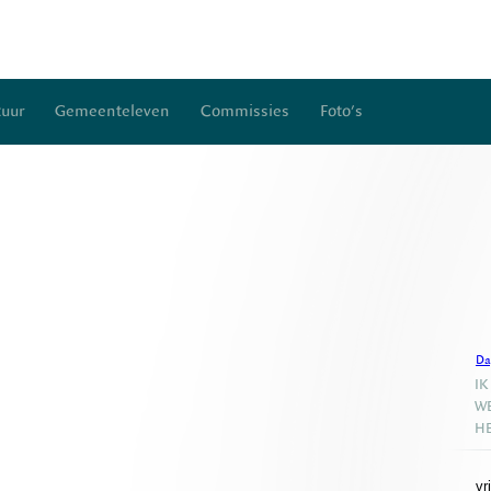
uur
Gemeenteleven
Commissies
Foto's
Da
IK
WE
HE
vr