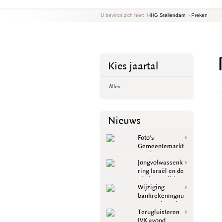
U bevindt zich hier:
HHG Stellendam
›
Preken
Kies jaartal
Alles
Nieuws
Foto's
Gemeentemarkt
2026
Jongvolwassenk
ring Israël en de
eind(s)t(r)ijd
Wijziging
bankrekeningnu
mmer Diaconie
Terugluisteren
JVK avond