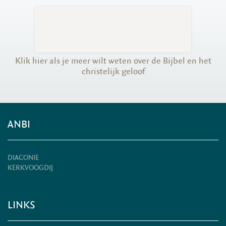
Klik hier als je meer wilt weten over de Bijbel en het
christelijk geloof
ANBI
DIACONIE
KERKVOOGDIJ
LINKS